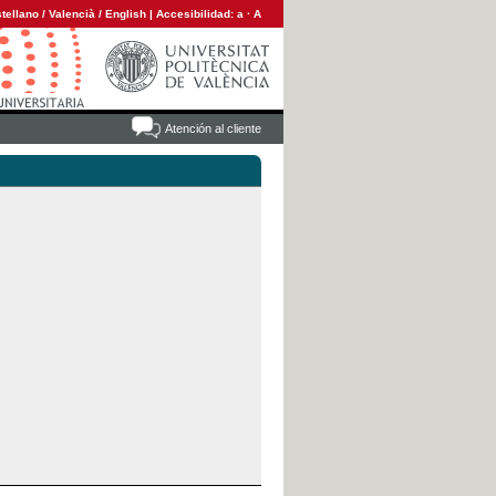
tellano
/
Valencià
/
English
|
Accesibilidad:
a
·
A
Atención al cliente