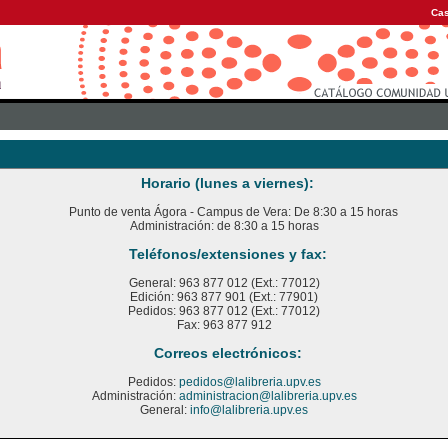
Cas
Horario (lunes a viernes):
Punto de venta Ágora - Campus de Vera: De 8:30 a 15 horas
Administración: de 8:30 a 15 horas
Teléfonos/extensiones y fax:
General: 963 877 012 (Ext.: 77012)
Edición: 963 877 901 (Ext.: 77901)
Pedidos: 963 877 012 (Ext.: 77012)
Fax: 963 877 912
Correos electrónicos:
Pedidos:
pedidos@lalibreria.upv.es
Administración:
administracion@lalibreria.upv.es
General:
info@lalibreria.upv.es