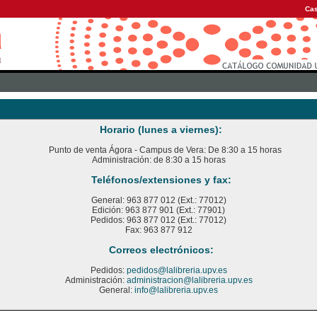
Cas
Horario (lunes a viernes):
Punto de venta Ágora - Campus de Vera: De 8:30 a 15 horas
Administración: de 8:30 a 15 horas
Teléfonos/extensiones y fax:
General: 963 877 012 (Ext.: 77012)
Edición: 963 877 901 (Ext.: 77901)
Pedidos: 963 877 012 (Ext.: 77012)
Fax: 963 877 912
Correos electrónicos:
Pedidos:
pedidos@lalibreria.upv.es
Administración:
administracion@lalibreria.upv.es
General:
info@lalibreria.upv.es