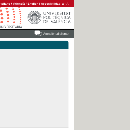
tellano
/
Valencià
/
English
|
Accesibilidad:
a
·
A
Atención al cliente