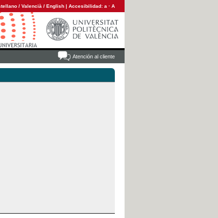
tellano
/
Valencià
/
English
|
Accesibilidad:
a
·
A
Atención al cliente