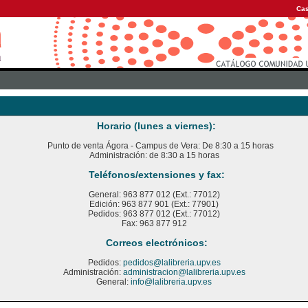
Cas
Horario (lunes a viernes):
Punto de venta Ágora - Campus de Vera: De 8:30 a 15 horas
Administración: de 8:30 a 15 horas
Teléfonos/extensiones y fax:
General: 963 877 012 (Ext.: 77012)
Edición: 963 877 901 (Ext.: 77901)
Pedidos: 963 877 012 (Ext.: 77012)
Fax: 963 877 912
Correos electrónicos:
Pedidos:
pedidos@lalibreria.upv.es
Administración:
administracion@lalibreria.upv.es
General:
info@lalibreria.upv.es