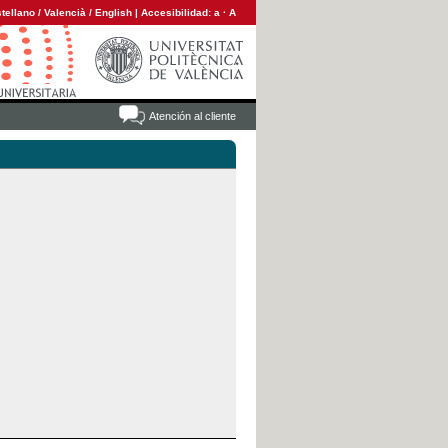
tellano
/
Valencià
/
English
|
Accesibilidad:
a
·
A
Atención al cliente