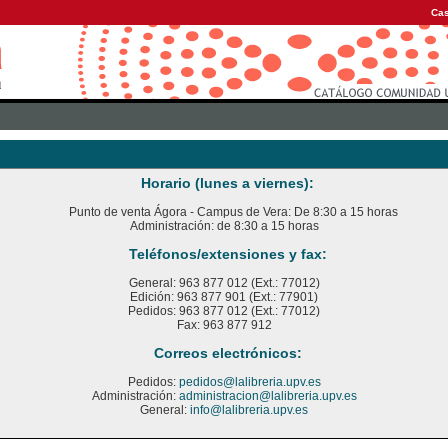
Cas
Horario (lunes a viernes):
Punto de venta Ágora - Campus de Vera: De 8:30 a 15 horas
Administración: de 8:30 a 15 horas
Teléfonos/extensiones y fax:
General: 963 877 012 (Ext.: 77012)
Edición: 963 877 901 (Ext.: 77901)
Pedidos: 963 877 012 (Ext.: 77012)
Fax: 963 877 912
Correos electrónicos:
Pedidos:
pedidos@lalibreria.upv.es
Administración:
administracion@lalibreria.upv.es
General:
info@lalibreria.upv.es