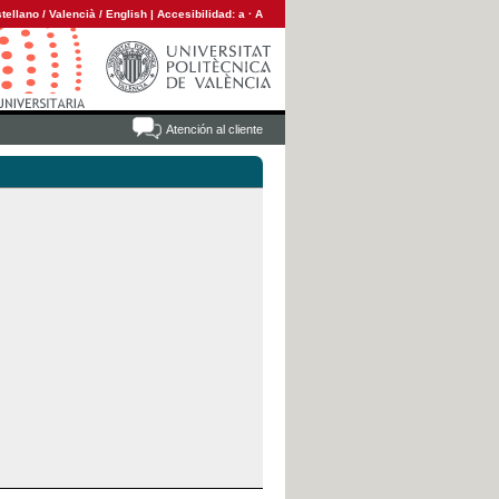
tellano
/
Valencià
/
English
|
Accesibilidad:
a
·
A
Atención al cliente