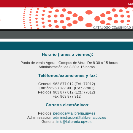
Cas
Horario (lunes a viernes):
Punto de venta Ágora - Campus de Vera: De 8:30 a 15 horas
Administración: de 8:30 a 15 horas
Teléfonos/extensiones y fax:
General: 963 877 012 (Ext.: 77012)
Edición: 963 877 901 (Ext.: 77901)
Pedidos: 963 877 012 (Ext.: 77012)
Fax: 963 877 912
Correos electrónicos:
Pedidos:
pedidos@lalibreria.upv.es
Administración:
administracion@lalibreria.upv.es
General:
info@lalibreria.upv.es