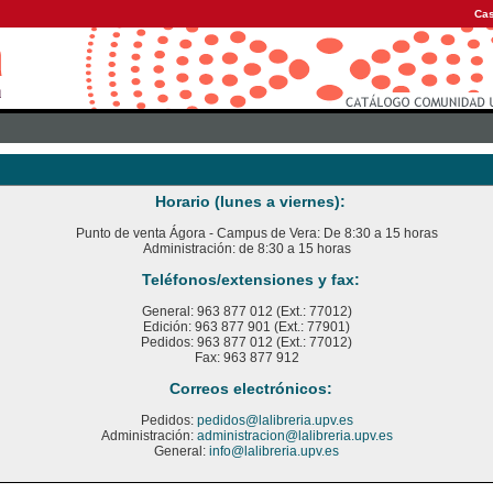
Cas
Horario (lunes a viernes):
Punto de venta Ágora - Campus de Vera: De 8:30 a 15 horas
Administración: de 8:30 a 15 horas
Teléfonos/extensiones y fax:
General: 963 877 012 (Ext.: 77012)
Edición: 963 877 901 (Ext.: 77901)
Pedidos: 963 877 012 (Ext.: 77012)
Fax: 963 877 912
Correos electrónicos:
Pedidos:
pedidos@lalibreria.upv.es
Administración:
administracion@lalibreria.upv.es
General:
info@lalibreria.upv.es