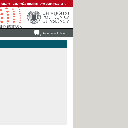
tellano
/
Valencià
/
English
|
Accesibilidad:
a
·
A
Atención al cliente