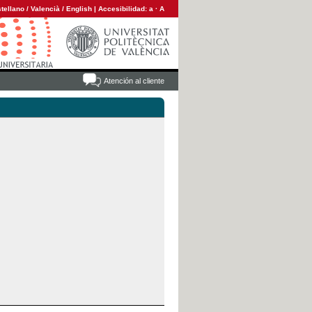
tellano
/
Valencià
/
English
|
Accesibilidad:
a
·
A
Atención al cliente