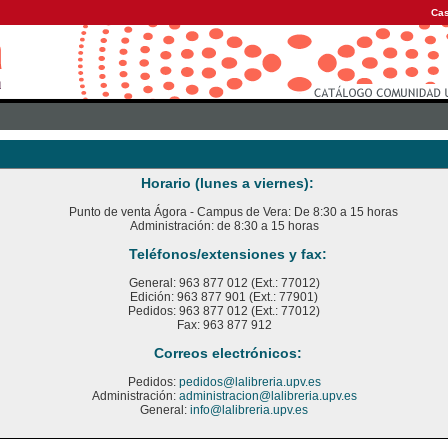
Cas
Horario (lunes a viernes):
Punto de venta Ágora - Campus de Vera: De 8:30 a 15 horas
Administración: de 8:30 a 15 horas
Teléfonos/extensiones y fax:
General: 963 877 012 (Ext.: 77012)
Edición: 963 877 901 (Ext.: 77901)
Pedidos: 963 877 012 (Ext.: 77012)
Fax: 963 877 912
Correos electrónicos:
Pedidos:
pedidos@lalibreria.upv.es
Administración:
administracion@lalibreria.upv.es
General:
info@lalibreria.upv.es