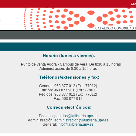
Cas
Horario (lunes a viernes):
Punto de venta Ágora - Campus de Vera: De 8:30 a 15 horas
Administración: de 8:30 a 15 horas
Teléfonos/extensiones y fax:
General: 963 877 012 (Ext.: 77012)
Edición: 963 877 901 (Ext.: 77901)
Pedidos: 963 877 012 (Ext.: 77012)
Fax: 963 877 912
Correos electrónicos:
Pedidos:
pedidos@lalibreria.upv.es
Administración:
administracion@lalibreria.upv.es
General:
info@lalibreria.upv.es