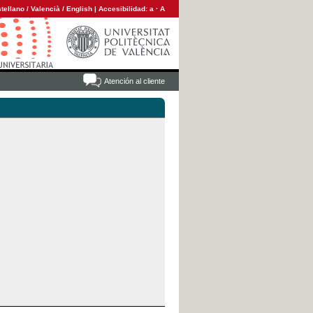
tellano
/
Valencià
/
English
|
Accesibilidad:
a
·
A
Atención al cliente