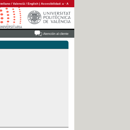
tellano
/
Valencià
/
English
|
Accesibilidad:
a
·
A
Atención al cliente