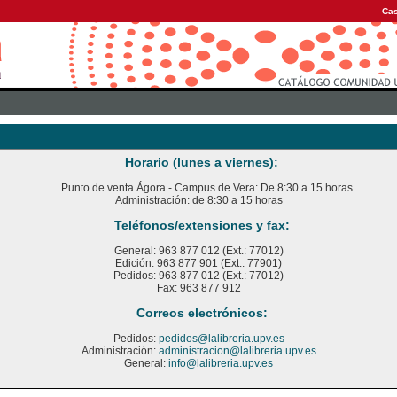
Cas
Horario (lunes a viernes):
Punto de venta Ágora - Campus de Vera: De 8:30 a 15 horas
Administración: de 8:30 a 15 horas
Teléfonos/extensiones y fax:
General: 963 877 012 (Ext.: 77012)
Edición: 963 877 901 (Ext.: 77901)
Pedidos: 963 877 012 (Ext.: 77012)
Fax: 963 877 912
Correos electrónicos:
Pedidos:
pedidos@lalibreria.upv.es
Administración:
administracion@lalibreria.upv.es
General:
info@lalibreria.upv.es