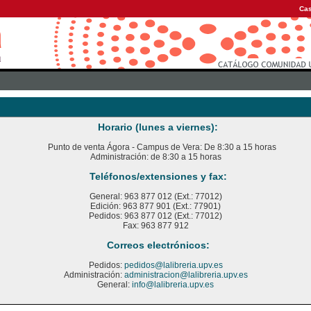
Cas
Horario (lunes a viernes):
Punto de venta Ágora - Campus de Vera: De 8:30 a 15 horas
Administración: de 8:30 a 15 horas
Teléfonos/extensiones y fax:
General: 963 877 012 (Ext.: 77012)
Edición: 963 877 901 (Ext.: 77901)
Pedidos: 963 877 012 (Ext.: 77012)
Fax: 963 877 912
Correos electrónicos:
Pedidos:
pedidos@lalibreria.upv.es
Administración:
administracion@lalibreria.upv.es
General:
info@lalibreria.upv.es