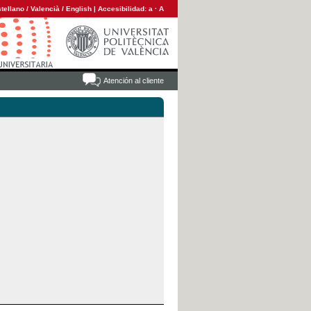
tellano
/
Valencià
/
English
|
Accesibilidad:
a
·
A
Atención al cliente