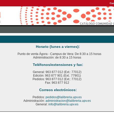
Cas
Horario (lunes a viernes):
Punto de venta Ágora - Campus de Vera: De 8:30 a 15 horas
Administración: de 8:30 a 15 horas
Teléfonos/extensiones y fax:
General: 963 877 012 (Ext.: 77012)
Edición: 963 877 901 (Ext.: 77901)
Pedidos: 963 877 012 (Ext.: 77012)
Fax: 963 877 912
Correos electrónicos:
Pedidos:
pedidos@lalibreria.upv.es
Administración:
administracion@lalibreria.upv.es
General:
info@lalibreria.upv.es