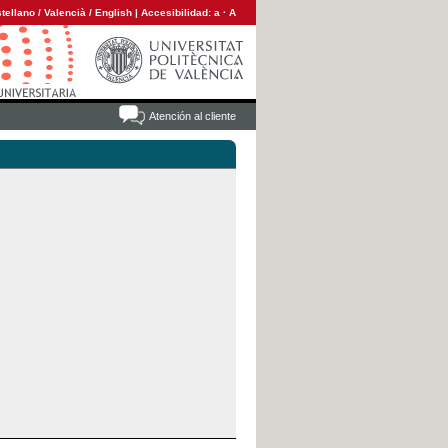
tellano
/
Valencià
/
English
|
Accesibilidad:
a
·
A
Atención al cliente