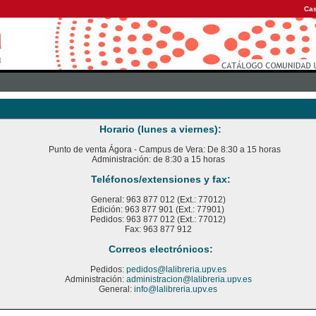
Cas
Horario (lunes a viernes):
Punto de venta Ágora - Campus de Vera: De 8:30 a 15 horas
Administración: de 8:30 a 15 horas
Teléfonos/extensiones y fax:
General: 963 877 012 (Ext.: 77012)
Edición: 963 877 901 (Ext.: 77901)
Pedidos: 963 877 012 (Ext.: 77012)
Fax: 963 877 912
Correos electrónicos:
Pedidos:
pedidos@lalibreria.upv.es
Administración:
administracion@lalibreria.upv.es
General:
info@lalibreria.upv.es