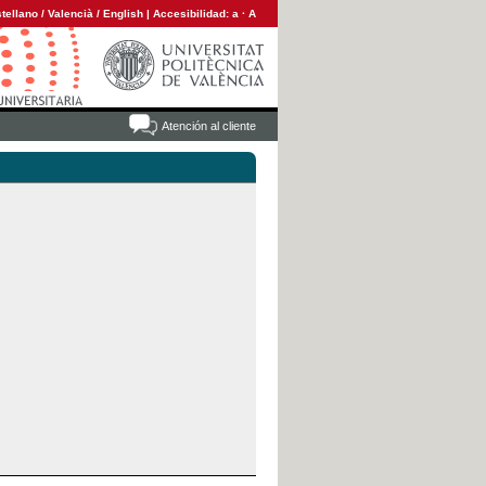
tellano
/
Valencià
/
English
|
Accesibilidad:
a
·
A
Atención al cliente