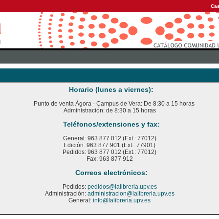
Cas
Horario (lunes a viernes):
Punto de venta Ágora - Campus de Vera: De 8:30 a 15 horas
Administración: de 8:30 a 15 horas
Teléfonos/extensiones y fax:
General: 963 877 012 (Ext.: 77012)
Edición: 963 877 901 (Ext.: 77901)
Pedidos: 963 877 012 (Ext.: 77012)
Fax: 963 877 912
Correos electrónicos:
Pedidos:
pedidos@lalibreria.upv.es
Administración:
administracion@lalibreria.upv.es
General:
info@lalibreria.upv.es