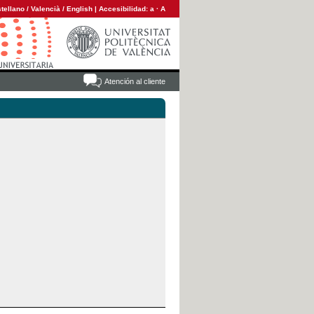
tellano
/
Valencià
/
English
|
Accesibilidad:
a
·
A
Atención al cliente