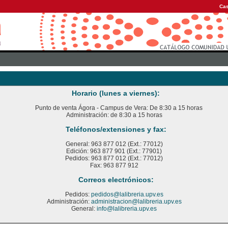
Cas
Horario (lunes a viernes):
Punto de venta Ágora - Campus de Vera: De 8:30 a 15 horas
Administración: de 8:30 a 15 horas
Teléfonos/extensiones y fax:
General: 963 877 012 (Ext.: 77012)
Edición: 963 877 901 (Ext.: 77901)
Pedidos: 963 877 012 (Ext.: 77012)
Fax: 963 877 912
Correos electrónicos:
Pedidos:
pedidos@lalibreria.upv.es
Administración:
administracion@lalibreria.upv.es
General:
info@lalibreria.upv.es