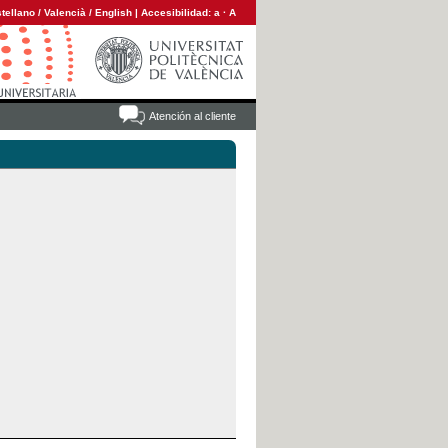
tellano
/
Valencià
/
English
|
Accesibilidad:
a
·
A
Atención al cliente