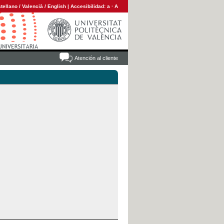
tellano
/
Valencià
/
English
|
Accesibilidad:
a
·
A
Atención al cliente