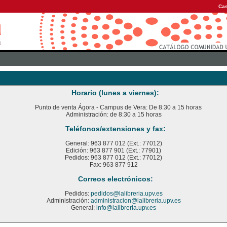
Cas
Horario (lunes a viernes):
Punto de venta Ágora - Campus de Vera: De 8:30 a 15 horas
Administración: de 8:30 a 15 horas
Teléfonos/extensiones y fax:
General: 963 877 012 (Ext.: 77012)
Edición: 963 877 901 (Ext.: 77901)
Pedidos: 963 877 012 (Ext.: 77012)
Fax: 963 877 912
Correos electrónicos:
Pedidos:
pedidos@lalibreria.upv.es
Administración:
administracion@lalibreria.upv.es
General:
info@lalibreria.upv.es