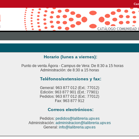
Cas
Horario (lunes a viernes):
Punto de venta Ágora - Campus de Vera: De 8:30 a 15 horas
Administración: de 8:30 a 15 horas
Teléfonos/extensiones y fax:
General: 963 877 012 (Ext.: 77012)
Edición: 963 877 901 (Ext.: 77901)
Pedidos: 963 877 012 (Ext.: 77012)
Fax: 963 877 912
Correos electrónicos:
Pedidos:
pedidos@lalibreria.upv.es
Administración:
administracion@lalibreria.upv.es
General:
info@lalibreria.upv.es