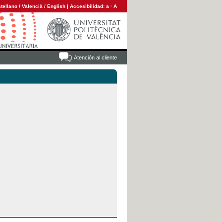
tellano
/
Valencià
/
English
|
Accesibilidad:
a
·
A
Atención al cliente