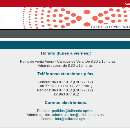
Cas
Horario (lunes a viernes):
Punto de venta Ágora - Campus de Vera: De 8:30 a 15 horas
Administración: de 8:30 a 15 horas
Teléfonos/extensiones y fax:
General: 963 877 012 (Ext.: 77012)
Edición: 963 877 901 (Ext.: 77901)
Pedidos: 963 877 012 (Ext.: 77012)
Fax: 963 877 912
Correos electrónicos:
Pedidos:
pedidos@lalibreria.upv.es
Administración:
administracion@lalibreria.upv.es
General:
info@lalibreria.upv.es