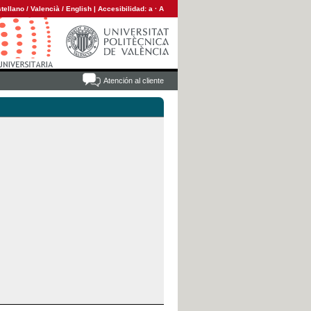
tellano
/
Valencià
/
English
|
Accesibilidad:
a
·
A
Atención al cliente