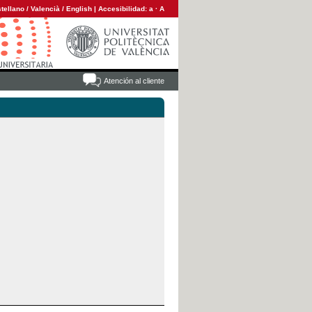
tellano
/
Valencià
/
English
|
Accesibilidad:
a
·
A
Atención al cliente