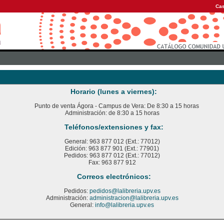
Cas
Horario (lunes a viernes):
Punto de venta Ágora - Campus de Vera: De 8:30 a 15 horas
Administración: de 8:30 a 15 horas
Teléfonos/extensiones y fax:
General: 963 877 012 (Ext.: 77012)
Edición: 963 877 901 (Ext.: 77901)
Pedidos: 963 877 012 (Ext.: 77012)
Fax: 963 877 912
Correos electrónicos:
Pedidos:
pedidos@lalibreria.upv.es
Administración:
administracion@lalibreria.upv.es
General:
info@lalibreria.upv.es