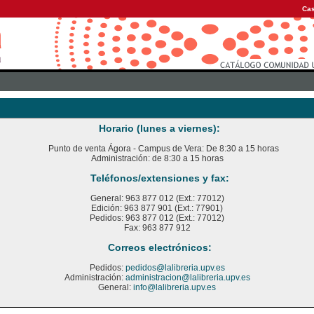
Cas
Horario (lunes a viernes):
Punto de venta Ágora - Campus de Vera: De 8:30 a 15 horas
Administración: de 8:30 a 15 horas
Teléfonos/extensiones y fax:
General: 963 877 012 (Ext.: 77012)
Edición: 963 877 901 (Ext.: 77901)
Pedidos: 963 877 012 (Ext.: 77012)
Fax: 963 877 912
Correos electrónicos:
Pedidos:
pedidos@lalibreria.upv.es
Administración:
administracion@lalibreria.upv.es
General:
info@lalibreria.upv.es