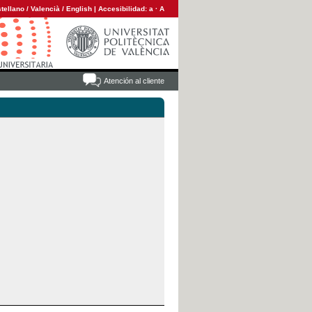
tellano
/
Valencià
/
English
|
Accesibilidad:
a
·
A
Atención al cliente