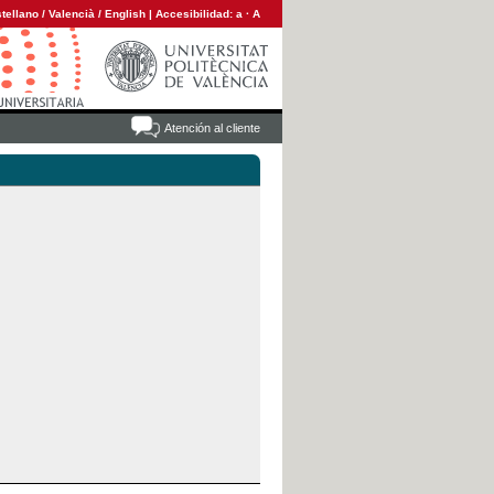
tellano
/
Valencià
/
English
|
Accesibilidad:
a
·
A
Atención al cliente