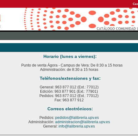
Cas
Horario (lunes a viernes):
Punto de venta Ágora - Campus de Vera: De 8:30 a 15 horas
Administración: de 8:30 a 15 horas
Teléfonos/extensiones y fax:
General: 963 877 012 (Ext.: 77012)
Edición: 963 877 901 (Ext.: 77901)
Pedidos: 963 877 012 (Ext.: 77012)
Fax: 963 877 912
Correos electrónicos:
Pedidos:
pedidos@lalibreria.upv.es
Administración:
administracion@lalibreria.upv.es
General:
info@lalibreria.upv.es