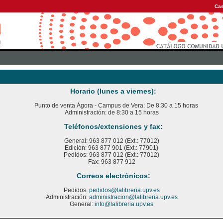
Cas
Horario (lunes a viernes):
Punto de venta Ágora - Campus de Vera: De 8:30 a 15 horas
Administración: de 8:30 a 15 horas
Teléfonos/extensiones y fax:
General: 963 877 012 (Ext.: 77012)
Edición: 963 877 901 (Ext.: 77901)
Pedidos: 963 877 012 (Ext.: 77012)
Fax: 963 877 912
Correos electrónicos:
Pedidos:
pedidos@lalibreria.upv.es
Administración:
administracion@lalibreria.upv.es
General:
info@lalibreria.upv.es