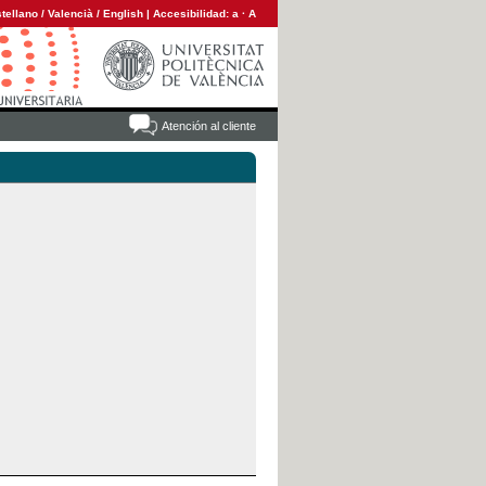
tellano
/
Valencià
/
English
|
Accesibilidad:
a
·
A
Atención al cliente