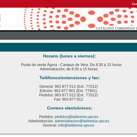
Cas
Horario (lunes a viernes):
Punto de venta Ágora - Campus de Vera: De 8:30 a 15 horas
Administración: de 8:30 a 15 horas
Teléfonos/extensiones y fax:
General: 963 877 012 (Ext.: 77012)
Edición: 963 877 901 (Ext.: 77901)
Pedidos: 963 877 012 (Ext.: 77012)
Fax: 963 877 912
Correos electrónicos:
Pedidos:
pedidos@lalibreria.upv.es
Administración:
administracion@lalibreria.upv.es
General:
info@lalibreria.upv.es