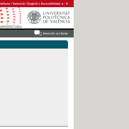
tellano
/
Valencià
/
English
|
Accesibilidad:
a
·
A
Atención al cliente