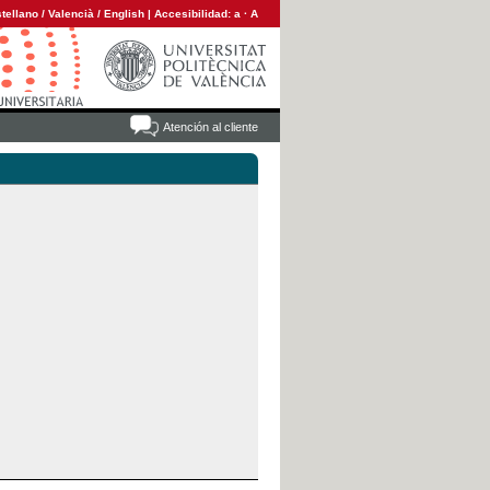
tellano
/
Valencià
/
English
|
Accesibilidad:
a
·
A
Atención al cliente