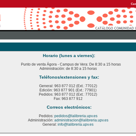
Cas
Horario (lunes a viernes):
Punto de venta Ágora - Campus de Vera: De 8:30 a 15 horas
Administración: de 8:30 a 15 horas
Teléfonos/extensiones y fax:
General: 963 877 012 (Ext.: 77012)
Edición: 963 877 901 (Ext.: 77901)
Pedidos: 963 877 012 (Ext.: 77012)
Fax: 963 877 912
Correos electrónicos:
Pedidos:
pedidos@lalibreria.upv.es
Administración:
administracion@lalibreria.upv.es
General:
info@lalibreria.upv.es