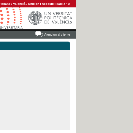
tellano
/
Valencià
/
English
|
Accesibilidad:
a
·
A
Atención al cliente