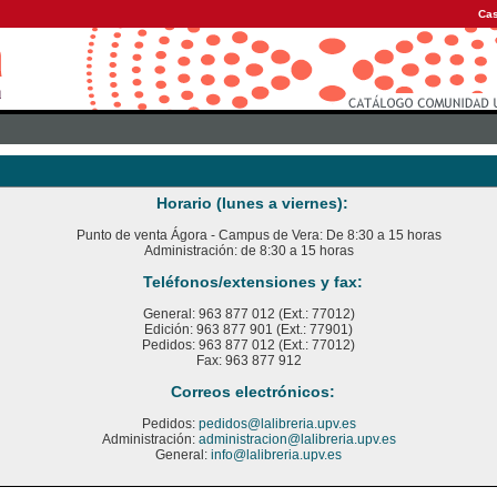
Cas
Horario (lunes a viernes):
Punto de venta Ágora - Campus de Vera: De 8:30 a 15 horas
Administración: de 8:30 a 15 horas
Teléfonos/extensiones y fax:
General: 963 877 012 (Ext.: 77012)
Edición: 963 877 901 (Ext.: 77901)
Pedidos: 963 877 012 (Ext.: 77012)
Fax: 963 877 912
Correos electrónicos:
Pedidos:
pedidos@lalibreria.upv.es
Administración:
administracion@lalibreria.upv.es
General:
info@lalibreria.upv.es