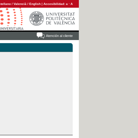
tellano
/
Valencià
/
English
|
Accesibilidad:
a
·
A
Atención al cliente