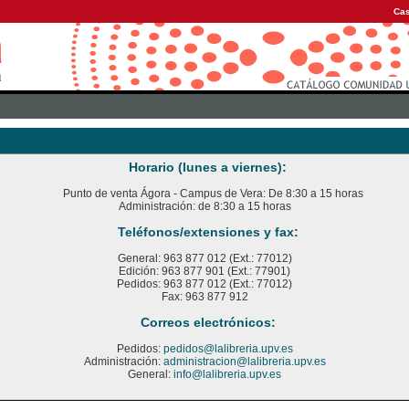
Cas
Horario (lunes a viernes):
Punto de venta Ágora - Campus de Vera: De 8:30 a 15 horas
Administración: de 8:30 a 15 horas
Teléfonos/extensiones y fax:
General: 963 877 012 (Ext.: 77012)
Edición: 963 877 901 (Ext.: 77901)
Pedidos: 963 877 012 (Ext.: 77012)
Fax: 963 877 912
Correos electrónicos:
Pedidos:
pedidos@lalibreria.upv.es
Administración:
administracion@lalibreria.upv.es
General:
info@lalibreria.upv.es