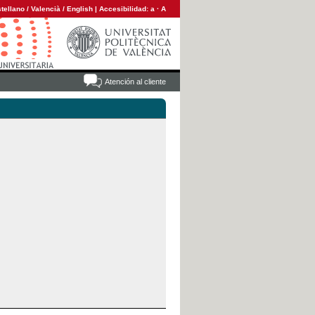
tellano
/
Valencià
/
English
|
Accesibilidad:
a
·
A
Atención al cliente