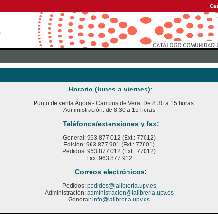
Cas
Horario (lunes a viernes):
Punto de venta Ágora - Campus de Vera: De 8:30 a 15 horas
Administración: de 8:30 a 15 horas
Teléfonos/extensiones y fax:
General: 963 877 012 (Ext.: 77012)
Edición: 963 877 901 (Ext.: 77901)
Pedidos: 963 877 012 (Ext.: 77012)
Fax: 963 877 912
Correos electrónicos:
Pedidos:
pedidos@lalibreria.upv.es
Administración:
administracion@lalibreria.upv.es
General:
info@lalibreria.upv.es