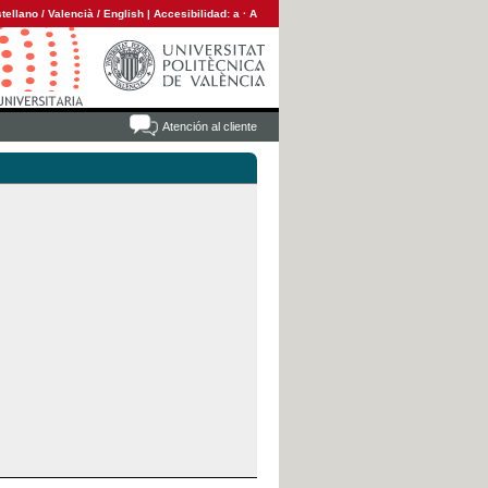
tellano
/
Valencià
/
English
|
Accesibilidad:
a
·
A
Atención al cliente