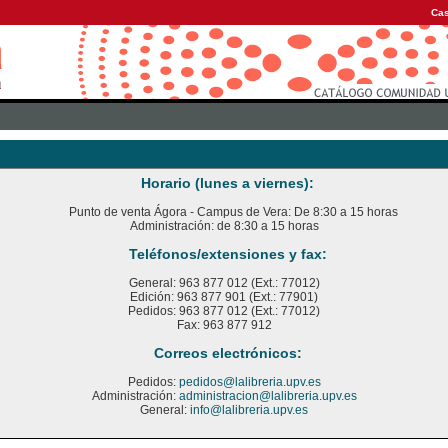
Cas
Horario (lunes a viernes):
Punto de venta Ágora - Campus de Vera: De 8:30 a 15 horas
Administración: de 8:30 a 15 horas
Teléfonos/extensiones y fax:
General: 963 877 012 (Ext.: 77012)
Edición: 963 877 901 (Ext.: 77901)
Pedidos: 963 877 012 (Ext.: 77012)
Fax: 963 877 912
Correos electrónicos:
Pedidos:
pedidos@lalibreria.upv.es
Administración:
administracion@lalibreria.upv.es
General:
info@lalibreria.upv.es