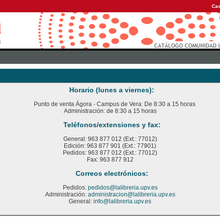
Cas
Horario (lunes a viernes):
Punto de venta Ágora - Campus de Vera: De 8:30 a 15 horas
Administración: de 8:30 a 15 horas
Teléfonos/extensiones y fax:
General: 963 877 012 (Ext.: 77012)
Edición: 963 877 901 (Ext.: 77901)
Pedidos: 963 877 012 (Ext.: 77012)
Fax: 963 877 912
Correos electrónicos:
Pedidos:
pedidos@lalibreria.upv.es
Administración:
administracion@lalibreria.upv.es
General:
info@lalibreria.upv.es