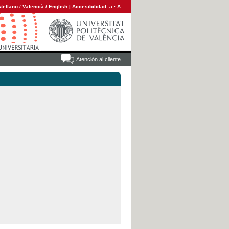
tellano
/
Valencià
/
English
|
Accesibilidad:
a
·
A
Atención al cliente