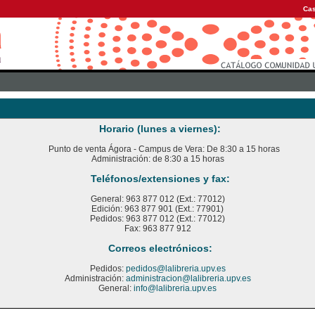
Cas
Horario (lunes a viernes):
Punto de venta Ágora - Campus de Vera: De 8:30 a 15 horas
Administración: de 8:30 a 15 horas
Teléfonos/extensiones y fax:
General: 963 877 012 (Ext.: 77012)
Edición: 963 877 901 (Ext.: 77901)
Pedidos: 963 877 012 (Ext.: 77012)
Fax: 963 877 912
Correos electrónicos:
Pedidos:
pedidos@lalibreria.upv.es
Administración:
administracion@lalibreria.upv.es
General:
info@lalibreria.upv.es