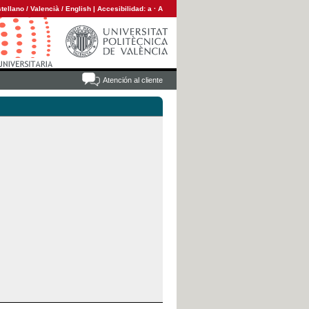
tellano
/
Valencià
/
English
|
Accesibilidad:
a
·
A
Atención al cliente