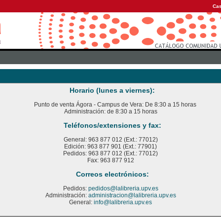
Cas
Horario (lunes a viernes):
Punto de venta Ágora - Campus de Vera: De 8:30 a 15 horas
Administración: de 8:30 a 15 horas
Teléfonos/extensiones y fax:
General: 963 877 012 (Ext.: 77012)
Edición: 963 877 901 (Ext.: 77901)
Pedidos: 963 877 012 (Ext.: 77012)
Fax: 963 877 912
Correos electrónicos:
Pedidos:
pedidos@lalibreria.upv.es
Administración:
administracion@lalibreria.upv.es
General:
info@lalibreria.upv.es