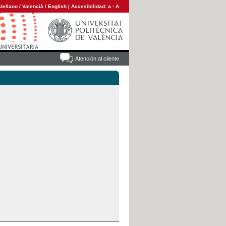
tellano
/
Valencià
/
English
|
Accesibilidad:
a
·
A
Atención al cliente