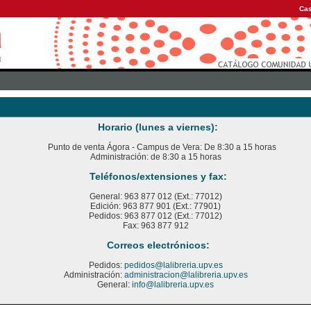
Cas
Horario (lunes a viernes):
Punto de venta Ágora - Campus de Vera: De 8:30 a 15 horas
Administración: de 8:30 a 15 horas
Teléfonos/extensiones y fax:
General: 963 877 012 (Ext.: 77012)
Edición: 963 877 901 (Ext.: 77901)
Pedidos: 963 877 012 (Ext.: 77012)
Fax: 963 877 912
Correos electrónicos:
Pedidos:
pedidos@lalibreria.upv.es
Administración:
administracion@lalibreria.upv.es
General:
info@lalibreria.upv.es