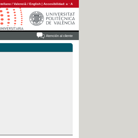
tellano
/
Valencià
/
English
|
Accesibilidad:
a
·
A
Atención al cliente