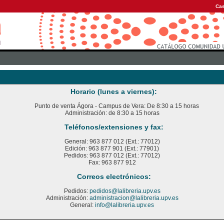
Cas
Horario (lunes a viernes):
Punto de venta Ágora - Campus de Vera: De 8:30 a 15 horas
Administración: de 8:30 a 15 horas
Teléfonos/extensiones y fax:
General: 963 877 012 (Ext.: 77012)
Edición: 963 877 901 (Ext.: 77901)
Pedidos: 963 877 012 (Ext.: 77012)
Fax: 963 877 912
Correos electrónicos:
Pedidos:
pedidos@lalibreria.upv.es
Administración:
administracion@lalibreria.upv.es
General:
info@lalibreria.upv.es