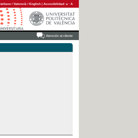
tellano
/
Valencià
/
English
|
Accesibilidad:
a
·
A
Atención al cliente