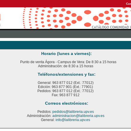
Cas
Horario (lunes a viernes):
Punto de venta Ágora - Campus de Vera: De 8:30 a 15 horas
Administración: de 8:30 a 15 horas
Teléfonos/extensiones y fax:
General: 963 877 012 (Ext.: 77012)
Edición: 963 877 901 (Ext.: 77901)
Pedidos: 963 877 012 (Ext.: 77012)
Fax: 963 877 912
Correos electrónicos:
Pedidos:
pedidos@lalibreria.upv.es
Administración:
administracion@lalibreria.upv.es
General:
info@lalibreria.upv.es