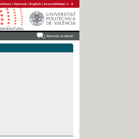
tellano
/
Valencià
/
English
|
Accesibilidad:
a
·
A
Atención al cliente