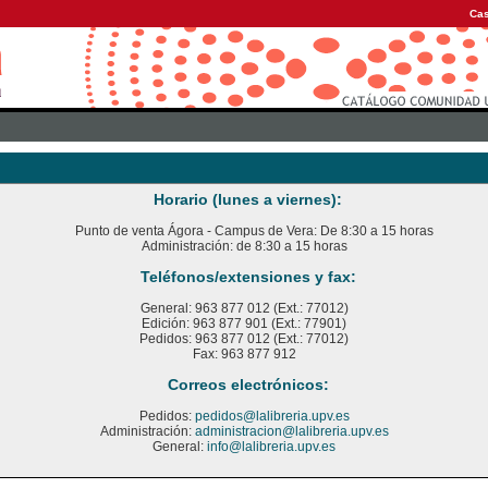
Cas
Horario (lunes a viernes):
Punto de venta Ágora - Campus de Vera: De 8:30 a 15 horas
Administración: de 8:30 a 15 horas
Teléfonos/extensiones y fax:
General: 963 877 012 (Ext.: 77012)
Edición: 963 877 901 (Ext.: 77901)
Pedidos: 963 877 012 (Ext.: 77012)
Fax: 963 877 912
Correos electrónicos:
Pedidos:
pedidos@lalibreria.upv.es
Administración:
administracion@lalibreria.upv.es
General:
info@lalibreria.upv.es