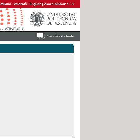
tellano
/
Valencià
/
English
|
Accesibilidad:
a
·
A
Atención al cliente