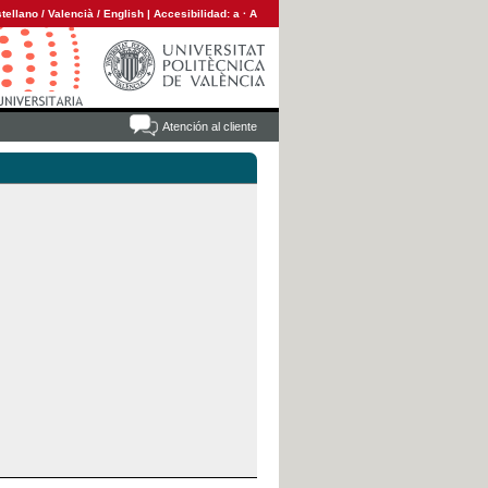
tellano
/
Valencià
/
English
|
Accesibilidad:
a
·
A
Atención al cliente