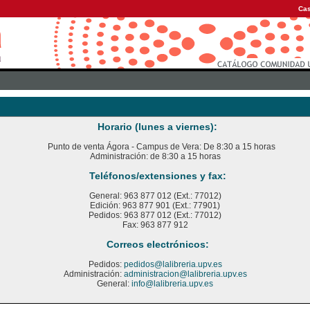
Cas
Horario (lunes a viernes):
Punto de venta Ágora - Campus de Vera: De 8:30 a 15 horas
Administración: de 8:30 a 15 horas
Teléfonos/extensiones y fax:
General: 963 877 012 (Ext.: 77012)
Edición: 963 877 901 (Ext.: 77901)
Pedidos: 963 877 012 (Ext.: 77012)
Fax: 963 877 912
Correos electrónicos:
Pedidos:
pedidos@lalibreria.upv.es
Administración:
administracion@lalibreria.upv.es
General:
info@lalibreria.upv.es