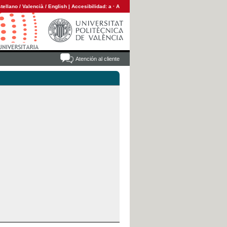
tellano
/
Valencià
/
English
|
Accesibilidad:
a
·
A
Atención al cliente