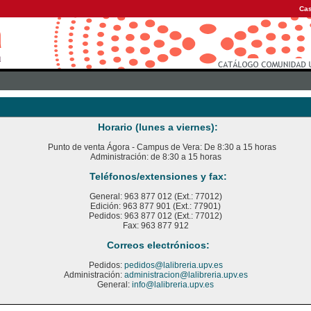
Cas
Horario (lunes a viernes):
Punto de venta Ágora - Campus de Vera: De 8:30 a 15 horas
Administración: de 8:30 a 15 horas
Teléfonos/extensiones y fax:
General: 963 877 012 (Ext.: 77012)
Edición: 963 877 901 (Ext.: 77901)
Pedidos: 963 877 012 (Ext.: 77012)
Fax: 963 877 912
Correos electrónicos:
Pedidos:
pedidos@lalibreria.upv.es
Administración:
administracion@lalibreria.upv.es
General:
info@lalibreria.upv.es