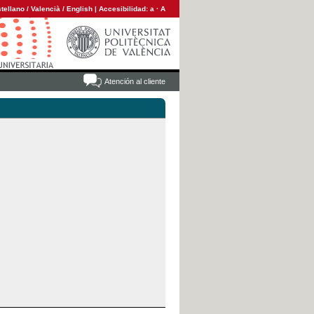
tellano
/
Valencià
/
English
|
Accesibilidad:
a
·
A
Atención al cliente