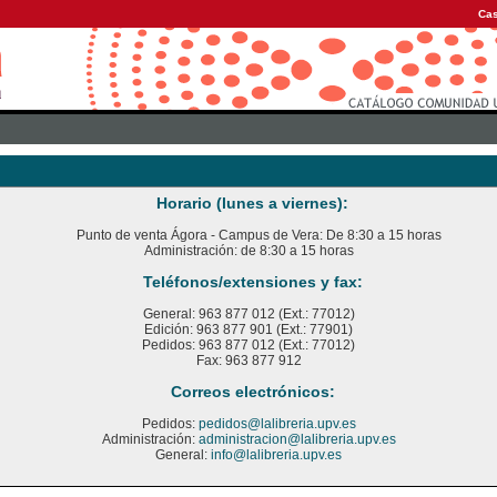
Cas
Horario (lunes a viernes):
Punto de venta Ágora - Campus de Vera: De 8:30 a 15 horas
Administración: de 8:30 a 15 horas
Teléfonos/extensiones y fax:
General: 963 877 012 (Ext.: 77012)
Edición: 963 877 901 (Ext.: 77901)
Pedidos: 963 877 012 (Ext.: 77012)
Fax: 963 877 912
Correos electrónicos:
Pedidos:
pedidos@lalibreria.upv.es
Administración:
administracion@lalibreria.upv.es
General:
info@lalibreria.upv.es