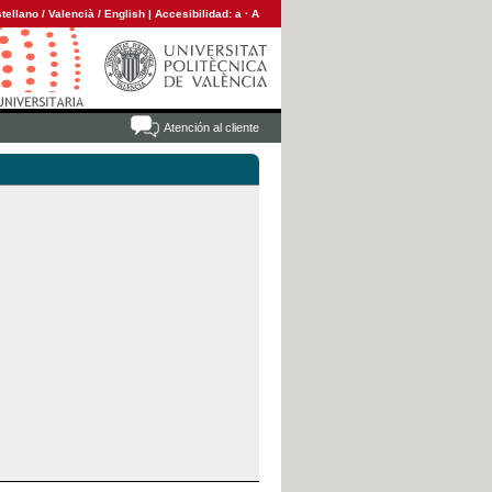
tellano
/
Valencià
/
English
|
Accesibilidad:
a
·
A
Atención al cliente