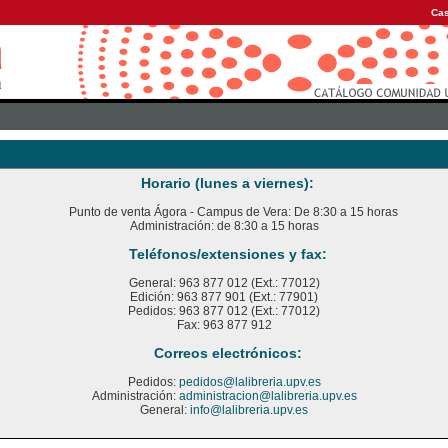
Cas
Horario (lunes a viernes):
Punto de venta Ágora - Campus de Vera: De 8:30 a 15 horas
Administración: de 8:30 a 15 horas
Teléfonos/extensiones y fax:
General: 963 877 012 (Ext.: 77012)
Edición: 963 877 901 (Ext.: 77901)
Pedidos: 963 877 012 (Ext.: 77012)
Fax: 963 877 912
Correos electrónicos:
Pedidos:
pedidos@lalibreria.upv.es
Administración:
administracion@lalibreria.upv.es
General:
info@lalibreria.upv.es