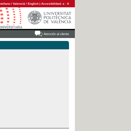
tellano
/
Valencià
/
English
|
Accesibilidad:
a
·
A
Atención al cliente