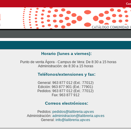
Cas
Horario (lunes a viernes):
Punto de venta Ágora - Campus de Vera: De 8:30 a 15 horas
Administración: de 8:30 a 15 horas
Teléfonos/extensiones y fax:
General: 963 877 012 (Ext.: 77012)
Edición: 963 877 901 (Ext.: 77901)
Pedidos: 963 877 012 (Ext.: 77012)
Fax: 963 877 912
Correos electrónicos:
Pedidos:
pedidos@lalibreria.upv.es
Administración:
administracion@lalibreria.upv.es
General:
info@lalibreria.upv.es