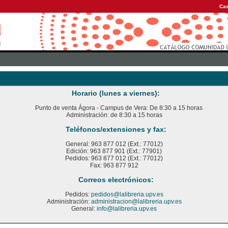
Cas
Horario (lunes a viernes):
Punto de venta Ágora - Campus de Vera: De 8:30 a 15 horas
Administración: de 8:30 a 15 horas
Teléfonos/extensiones y fax:
General: 963 877 012 (Ext.: 77012)
Edición: 963 877 901 (Ext.: 77901)
Pedidos: 963 877 012 (Ext.: 77012)
Fax: 963 877 912
Correos electrónicos:
Pedidos:
pedidos@lalibreria.upv.es
Administración:
administracion@lalibreria.upv.es
General:
info@lalibreria.upv.es