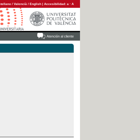
tellano
/
Valencià
/
English
|
Accesibilidad:
a
·
A
Atención al cliente