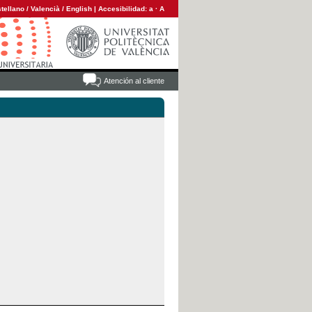
tellano
/
Valencià
/
English
|
Accesibilidad:
a
·
A
Atención al cliente