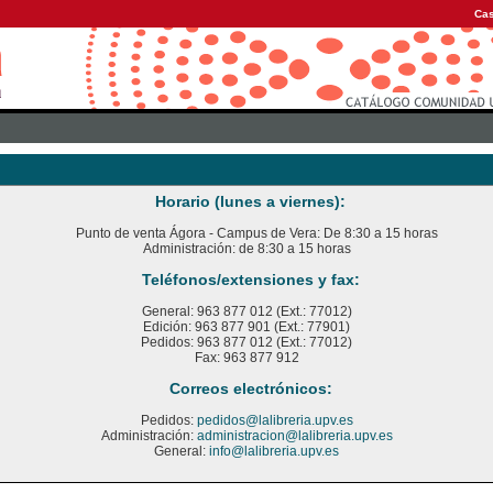
Cas
Horario (lunes a viernes):
Punto de venta Ágora - Campus de Vera: De 8:30 a 15 horas
Administración: de 8:30 a 15 horas
Teléfonos/extensiones y fax:
General: 963 877 012 (Ext.: 77012)
Edición: 963 877 901 (Ext.: 77901)
Pedidos: 963 877 012 (Ext.: 77012)
Fax: 963 877 912
Correos electrónicos:
Pedidos:
pedidos@lalibreria.upv.es
Administración:
administracion@lalibreria.upv.es
General:
info@lalibreria.upv.es