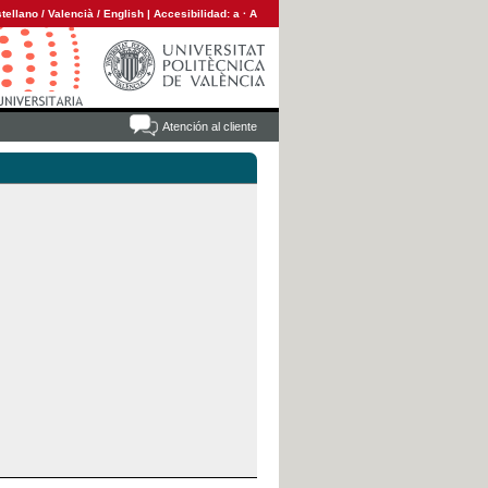
tellano
/
Valencià
/
English
|
Accesibilidad:
a
·
A
Atención al cliente