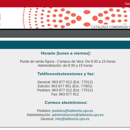
Cas
Horario (lunes a viernes):
Punto de venta Ágora - Campus de Vera: De 8:30 a 15 horas
Administración: de 8:30 a 15 horas
Teléfonos/extensiones y fax:
General: 963 877 012 (Ext.: 77012)
Edición: 963 877 901 (Ext.: 77901)
Pedidos: 963 877 012 (Ext.: 77012)
Fax: 963 877 912
Correos electrónicos:
Pedidos:
pedidos@lalibreria.upv.es
Administración:
administracion@lalibreria.upv.es
General:
info@lalibreria.upv.es