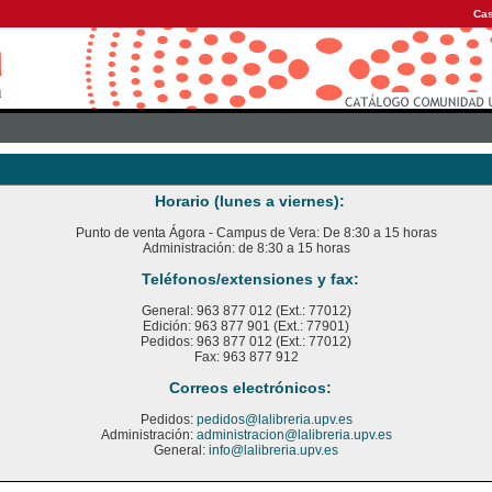
Cas
Horario (lunes a viernes):
Punto de venta Ágora - Campus de Vera: De 8:30 a 15 horas
Administración: de 8:30 a 15 horas
Teléfonos/extensiones y fax:
General: 963 877 012 (Ext.: 77012)
Edición: 963 877 901 (Ext.: 77901)
Pedidos: 963 877 012 (Ext.: 77012)
Fax: 963 877 912
Correos electrónicos:
Pedidos:
pedidos@lalibreria.upv.es
Administración:
administracion@lalibreria.upv.es
General:
info@lalibreria.upv.es