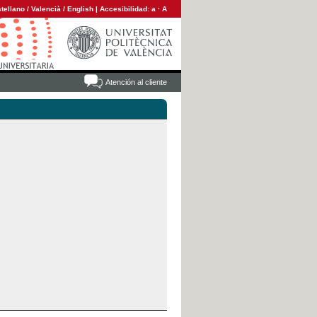
tellano
/
Valencià
/
English
|
Accesibilidad:
a
·
A
Atención al cliente