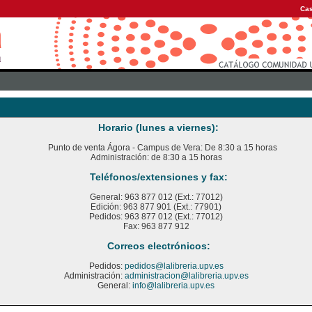
Cas
Horario (lunes a viernes):
Punto de venta Ágora - Campus de Vera: De 8:30 a 15 horas
Administración: de 8:30 a 15 horas
Teléfonos/extensiones y fax:
General: 963 877 012 (Ext.: 77012)
Edición: 963 877 901 (Ext.: 77901)
Pedidos: 963 877 012 (Ext.: 77012)
Fax: 963 877 912
Correos electrónicos:
Pedidos:
pedidos@lalibreria.upv.es
Administración:
administracion@lalibreria.upv.es
General:
info@lalibreria.upv.es