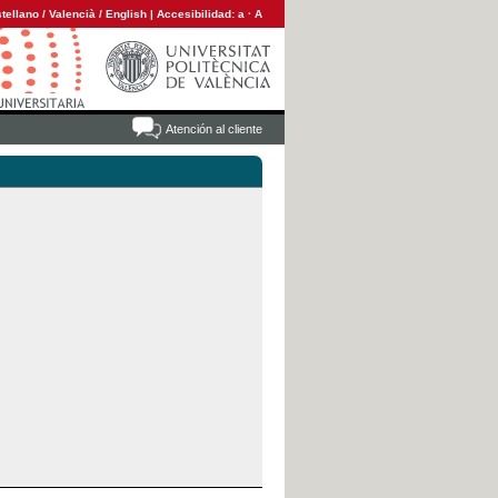
tellano
/
Valencià
/
English
|
Accesibilidad:
a
·
A
Atención al cliente