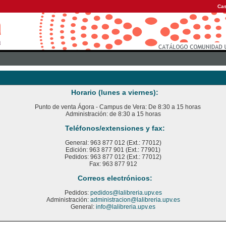
Cas
Horario (lunes a viernes):
Punto de venta Ágora - Campus de Vera: De 8:30 a 15 horas
Administración: de 8:30 a 15 horas
Teléfonos/extensiones y fax:
General: 963 877 012 (Ext.: 77012)
Edición: 963 877 901 (Ext.: 77901)
Pedidos: 963 877 012 (Ext.: 77012)
Fax: 963 877 912
Correos electrónicos:
Pedidos:
pedidos@lalibreria.upv.es
Administración:
administracion@lalibreria.upv.es
General:
info@lalibreria.upv.es