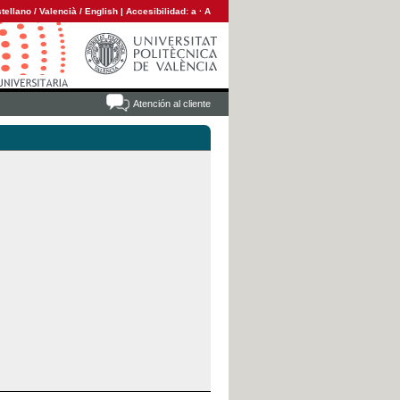
tellano
/
Valencià
/
English
|
Accesibilidad:
a
·
A
Atención al cliente