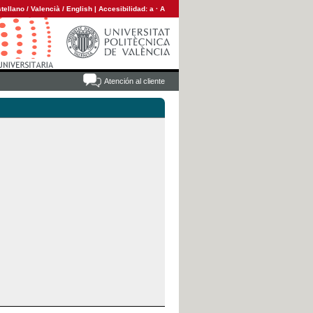
tellano
/
Valencià
/
English
|
Accesibilidad:
a
·
A
Atención al cliente