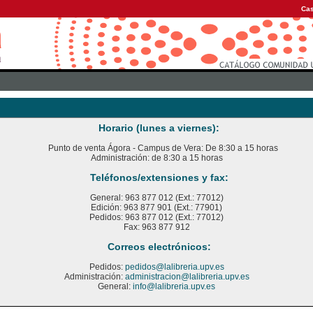
Cas
Horario (lunes a viernes):
Punto de venta Ágora - Campus de Vera: De 8:30 a 15 horas
Administración: de 8:30 a 15 horas
Teléfonos/extensiones y fax:
General: 963 877 012 (Ext.: 77012)
Edición: 963 877 901 (Ext.: 77901)
Pedidos: 963 877 012 (Ext.: 77012)
Fax: 963 877 912
Correos electrónicos:
Pedidos:
pedidos@lalibreria.upv.es
Administración:
administracion@lalibreria.upv.es
General:
info@lalibreria.upv.es