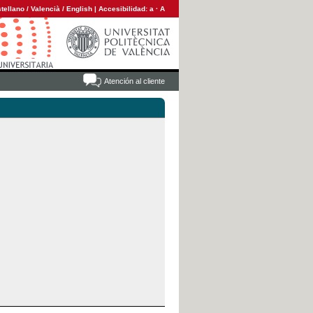
tellano
/
Valencià
/
English
|
Accesibilidad:
a
·
A
Atención al cliente