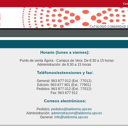
Cas
Horario (lunes a viernes):
Punto de venta Ágora - Campus de Vera: De 8:30 a 15 horas
Administración: de 8:30 a 15 horas
Teléfonos/extensiones y fax:
General: 963 877 012 (Ext.: 77012)
Edición: 963 877 901 (Ext.: 77901)
Pedidos: 963 877 012 (Ext.: 77012)
Fax: 963 877 912
Correos electrónicos:
Pedidos:
pedidos@lalibreria.upv.es
Administración:
administracion@lalibreria.upv.es
General:
info@lalibreria.upv.es