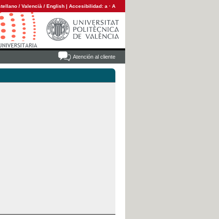
tellano
/
Valencià
/
English
|
Accesibilidad:
a
·
A
Atención al cliente