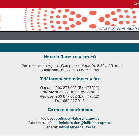
Cas
Horario (lunes a viernes):
Punto de venta Ágora - Campus de Vera: De 8:30 a 15 horas
Administración: de 8:30 a 15 horas
Teléfonos/extensiones y fax:
General: 963 877 012 (Ext.: 77012)
Edición: 963 877 901 (Ext.: 77901)
Pedidos: 963 877 012 (Ext.: 77012)
Fax: 963 877 912
Correos electrónicos:
Pedidos:
pedidos@lalibreria.upv.es
Administración:
administracion@lalibreria.upv.es
General:
info@lalibreria.upv.es