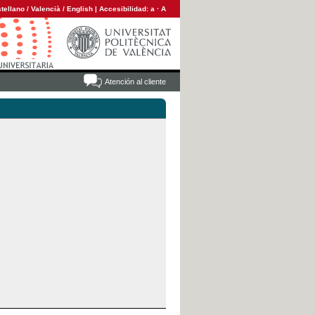
tellano
/
Valencià
/
English
|
Accesibilidad:
a
·
A
Atención al cliente