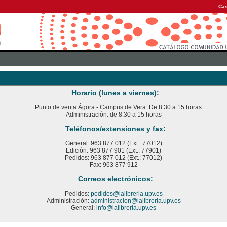
Cas
Horario (lunes a viernes):
Punto de venta Ágora - Campus de Vera: De 8:30 a 15 horas
Administración: de 8:30 a 15 horas
Teléfonos/extensiones y fax:
General: 963 877 012 (Ext.: 77012)
Edición: 963 877 901 (Ext.: 77901)
Pedidos: 963 877 012 (Ext.: 77012)
Fax: 963 877 912
Correos electrónicos:
Pedidos:
pedidos@lalibreria.upv.es
Administración:
administracion@lalibreria.upv.es
General:
info@lalibreria.upv.es