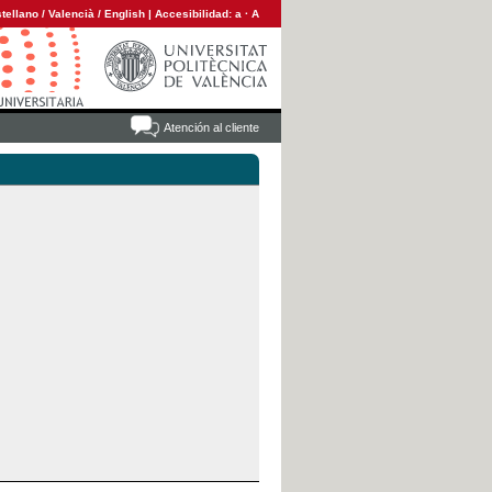
tellano
/
Valencià
/
English
|
Accesibilidad:
a
·
A
Atención al cliente