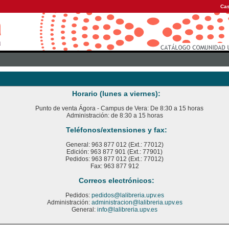
Cas
Horario (lunes a viernes):
Punto de venta Ágora - Campus de Vera: De 8:30 a 15 horas
Administración: de 8:30 a 15 horas
Teléfonos/extensiones y fax:
General: 963 877 012 (Ext.: 77012)
Edición: 963 877 901 (Ext.: 77901)
Pedidos: 963 877 012 (Ext.: 77012)
Fax: 963 877 912
Correos electrónicos:
Pedidos:
pedidos@lalibreria.upv.es
Administración:
administracion@lalibreria.upv.es
General:
info@lalibreria.upv.es